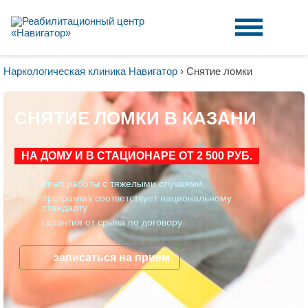
Наркологическая клиника Навигатор
›
Снятие ломки
СНЯТИЕ ЛОМКИ В КАЗАНИ
НА ДОМУ И В СТАЦИОНАРЕ ОТ 2 500 РУБ.
опыт работы с тяжелыми случаями
программа соответствует национальному
стандарту
гарантия от срыва по договору
записаться на прием