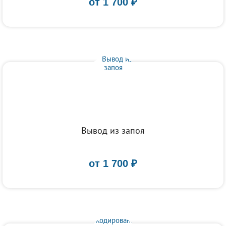
от
1 700
₽
Вывод из запоя
от
1 700
₽