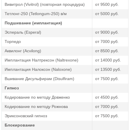
принудительное лечение
и
реабилитацию алкоголиков
.
Вивитрол (Vivitrol) (повторная процедура)
от 9500 руб.
Предоставляем услугу по
вызову нарколога на дом
.
Тетлонг-250 (Tetlongum-250) в/м
от 5000 руб.
Подшивание (имплантация)
Эспераль (Esperal)
от 9000 руб.
Торпедо
от 7000 руб.
Аквилонг (Acvilong)
от 8500 руб.
Имплантация Налтрексон (Naltrexone)
от 14000 руб.
Имплантация Налоксон (Naloxone)
от 13500 руб.
Вшивание Дисульфирам (Disulfiram)
от 7500 руб.
Гипноз
Кодирование по методу Довженко
от 4500 руб.
Кодирование по методу Рожнова
от 7000 руб.
Эриксоновский гипноз
от 7500 руб.
Блокирование