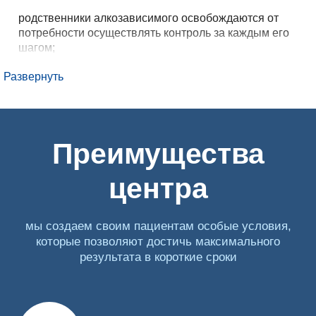
родственники алкозависимого освобождаются от
потребности осуществлять контроль за каждым его
шагом;
состояние пациента контролируется
Развернуть
квалифицированными специалистами;
производится моментальная корректировка терапии;
применяются самые эффективные способы очистки
организма;
Преимущества
комплексное лечение алкоголизма,
предусматривающее медицинскую и психологическую
центра
помощь;
благодаря тому, что у нас также есть клиника, мы
предоставляем услугу полного осмотра пациента;
мы создаем своим пациентам особые условия,
которые позволяют достичь максимального
ограждение алкозависимого от прежней жизни.
результата в короткие сроки
Особенности избавления от
алкозависимости в центре