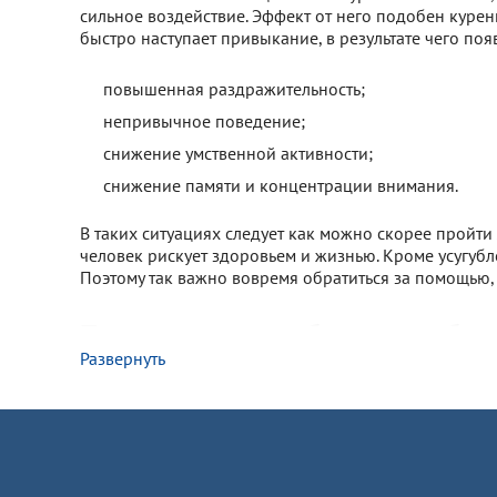
сильное воздействие. Эффект от него подобен куре
быстро наступает привыкание, в результате чего п
повышенная раздражительность;
непривычное поведение;
снижение умственной активности;
снижение памяти и концентрации внимания.
В таких ситуациях следует как можно скорее пройт
человек рискует здоровьем и жизнью. Кроме усугубле
Поэтому так важно вовремя обратиться за помощью
Почему нужно выбирать реабил
Развернуть
В Казани работает много клиник и реабилитационны
помощь. Зачастую цены оказываются слишком высоки
того, клиника лечения от спайсов может применять 
действенности терапии.