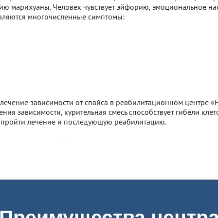
нию марихуаны. Человек чувствует эйфорию, эмоциональное нас
оявляются многочисленные симптомы:
и лечение зависимости от спайса в реабилитационном центре 
ния зависимости, курительная смесь способствует гибели клето
, пройти лечение и последующую реабилитацию.
итационный центр «Навигатор»
х центров, где проводят лечение спайсовой зависимости. Но, 
ми и недоступными для большинства людей, а на результат п
ускоренные программы, чтобы быстрее выписать пациента из с
Преимущества центр