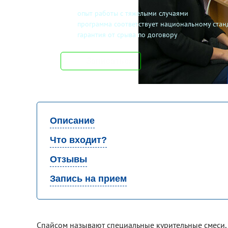
опыт работы с тяжелыми случаями
программа соответствует национальному стан
гарантия от срыва по договору
Записаться
Описание
Что входит?
Отзывы
Запись на прием
Спайсом называют специальные курительные смеси,