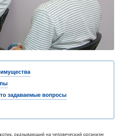
имущества
апы
то задаваемые вопросы
котик, оказывающий на человеческий организм