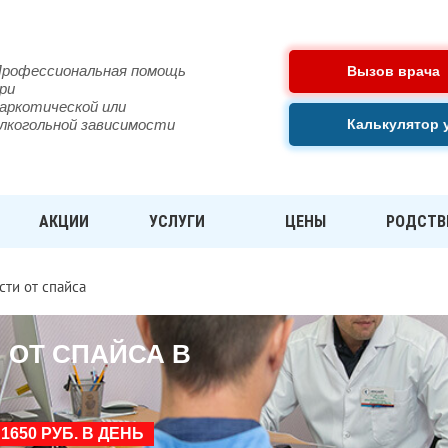
рофессиональная помощь
Вызов врача
ри
аркотической или
лкогольной зависимости
Калькулятор 
АКЦИИ
УСЛУГИ
ЦЕНЫ
РОДСТВ
ти от спайса
 ОТ СПАЙСА В
650 РУБ. В ДЕНЬ