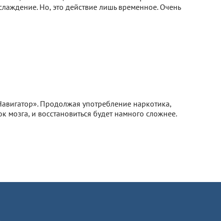
лаждение. Но, это действие лишь временное. Очень
«Навигатор». Продолжая употребление наркотика,
к мозга, и восстановиться будет намного сложнее.
не в каждом учреждении смогут оказать действенную
ройденной терапии никто не дает гарантию. Кроме
тационара. Это еще один повод усомниться в
а