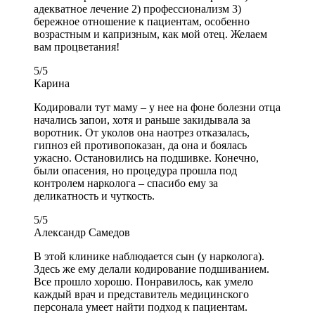
адекватное лечение 2) профессионализм 3)
бережное отношение к пациентам, особенно
возрастным и капризным, как мой отец. Желаем
вам процветания!
5
/
5
Карина
Кодировали тут маму – у нее на фоне болезни отца
начались запои, хотя и раньше закидывала за
воротник. От уколов она наотрез отказалась,
гипноз ей противопоказан, да она и боялась
ужасно. Остановились на подшивке. Конечно,
были опасения, но процедура прошла под
контролем нарколога – спасибо ему за
деликатность и чуткость.
5
/
5
Александр Самедов
В этой клинике наблюдается сын (у нарколога).
Здесь же ему делали кодирование подшиванием.
Все прошло хорошо. Понравилось, как умело
каждый врач и представитель медицинского
персонала умеет найти подход к пациентам.