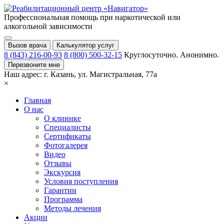
Профессиональная помощь при
наркотической или
алкогольной зависимости
Вызов врача
Калькулятор услуг
8 (843) 216-00-93
8 (800) 500-32-15
Круглосуточно. Анонимно.
Перезвоните мне
Наш адрес:
г. Казань,
ул. Магистральная, 77a
×
Главная
О нас
О клинике
Специалисты
Сертификаты
Фотогалерея
Видео
Отзывы
Экскурсия
Условия поступления
Гарантии
Программа
Методы лечения
Акции