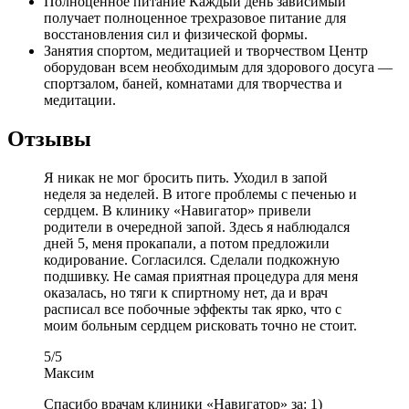
Полноценное питание
Каждый день зависимый
получает полноценное трехразовое питание для
восстановления сил и физической формы.
Занятия спортом, медитацией и творчеством
Центр
оборудован всем необходимым для здорового досуга —
спортзалом, баней, комнатами для творчества и
медитации.
Отзывы
Я никак не мог бросить пить. Уходил в запой
неделя за неделей. В итоге проблемы с печенью и
сердцем. В клинику «Навигатор» привели
родители в очередной запой. Здесь я наблюдался
дней 5, меня прокапали, а потом предложили
кодирование. Согласился. Сделали подкожную
подшивку. Не самая приятная процедура для меня
оказалась, но тяги к спиртному нет, да и врач
расписал все побочные эффекты так ярко, что с
моим больным сердцем рисковать точно не стоит.
5
/
5
Максим
Спасибо врачам клиники «Навигатор» за: 1)