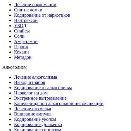
Лечение наркомании
Снятие ломки
Кодирование от наркотиков
Налтрексон
УБОД
Спайсы
Соли
Амфетамин
Героин
Кокаин
Метадон
Алкоголизм
Лечение алкоголизма
Вывод из запоя
Кодирование от алкоголизма
Нарколог на дом
Экстренное вытрезвление
Капельница при алкогольной интоксикации
Лечение похмелья
Вшивание ампулы
Кодирование уколом
Кодирование Довженко
Кодирование гипнозом