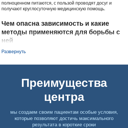
полноценном питаются, с пользой проводят досуг и
получают круглосуточную медицинскую помощь.
Чем опасна зависимость и какие
методы применяются для борьбы с
ней
Развернуть
Зависимость от психотропных медикаментозных средств
еще называют аптечной наркоманией. К ее развитию
приводит злоупотребление лекарственными препаратами
и таблетками: кодеин- и эфедринсодержащими,
обезболивающими, противосудорожными,
Преимущества
антигистаминными, транквилизаторами, снотворными,
антидепрессантами и рядом других. Как и другие виды
наркотиков, они быстро вызывают привыкание и ломку.
центра
Проблема получила широкое распространение в связи с
тем, что достать желаемый лекарственный препарат
сегодня не составляет труда: для многих не требуется
мы создаем своим пациентам особые условия,
рецепт, а запрещенные для свободной продажи таблетки
которые позволяют достичь максимального
можно купить в недобросовестных аптеках.
результата в короткие сроки