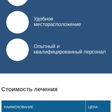
Детоксикация – снятие ломки и выведение из
организма токсичных веществ. Выполняется путем
инфузионной терапии и аппаратных методов очистки
крови.
Удобное
месторасположение
Медикаментозный метод – назначаются
лекарственные препараты для лечения сопутствующих
заболеваний, повышения иммунитета, улучшения
обмена веществ и нормализации
психоэмоционального состояния.
Опытный и
квалифицированный персонал
Психологическая реабилитация – пациент посещает
сеансы индивидуальной психотерапии и групповые
занятия, где решает внутренние проблемы, вызвавшие
зависимость, ставит себе новые цели и учится заново
жить, не употребляя психотропное лекарство.
Если ваш близкий – психотропный наркоман,
Стоимость лечения
позвоните нам, и мы расскажем подробней, как ему
помочь.
НАИМЕНОВАНИЕ
ЦЕНА